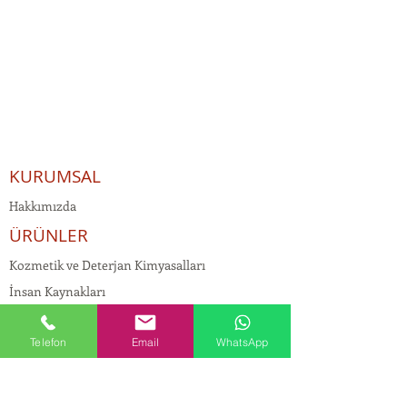
KURUMSAL
Hakkımızda
ÜRÜNLER
Kozmetik ve Deterjan Kimyasalları
İnsan Kaynakları
Kişisel Verilerin Korunması
Telefon
Email
WhatsApp
Kalite Politikamız
Tekstil Kimyasalları
Yapı Kimyasalları