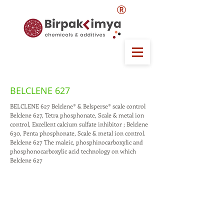
®
BELCLENE 627
BELCLENE 627 Belclene® & Belsperse® scale control
Belclene 627, Tetra phosphonate, Scale & metal ion
control, Excellent calcium sulfate inhibitor ; Belclene
630, Penta phosphonate, Scale & metal ion control.
Belclene 627 The maleic, phosphinocarboxylic and
phosphonocarboxylic acid technology on which
Belclene 627