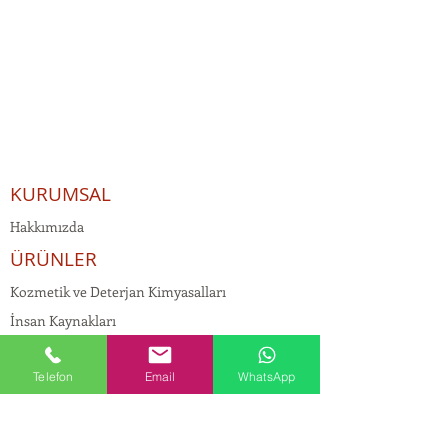
KURUMSAL
Hakkımızda
ÜRÜNLER
Kozmetik ve Deterjan Kimyasalları
İnsan Kaynakları
Kişisel Verilerin Korunması
Telefon
Email
WhatsApp
Kalite Politikamız
Tekstil Kimyasalları
Yapı Kimyasalları