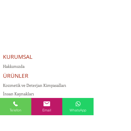
KURUMSAL
Hakkımızda
ÜRÜNLER
Kozmetik ve Deterjan Kimyasalları
İnsan Kaynakları
Kişisel Verilerin Korunması
Telefon
Email
WhatsApp
Kalite Politikamız
Tekstil Kimyasalları
Yapı Kimyasalları