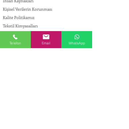
İnsan Kaynakları
Kişisel Verilerin Korunması
Kalite Politikamız
Tekstil Kimyasalları
Yapı Kimyasalları
İlaç Kimyasalları
Telefon
Email
WhatsApp
© Copyright
İLETİŞİM
Adres:
Maslak Mah. Hadımkoruyolu Cad. No:2 ,
34398
Sarıyer-İstanbul
Tel:
0212 924 18 58
Fax:
0212 999 97 88
Mobil:
0554 149 54 20
E-mail:
info@birpakimya.com.tr
© 2022 Birpak Kimya İth. İhr. San ve Tic. Ltd.