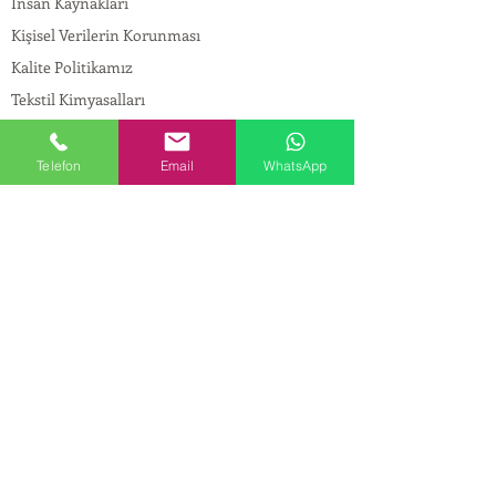
İnsan Kaynakları
Kişisel Verilerin Korunması
Kalite Politikamız
Tekstil Kimyasalları
Yapı Kimyasalları
İlaç Kimyasalları
Telefon
Email
WhatsApp
© Copyright
İLETİŞİM
Adres:
Maslak Mah. Hadımkoruyolu Cad. No:2 ,
34398
Sarıyer-İstanbul
Tel:
0212 924 18 58
Fax:
0212 999 97 88
Mobil:
0554 149 54 20
E-mail:
info@birpakimya.com.tr
© 2022 Birpak Kimya İth. İhr. San ve Tic. Ltd.