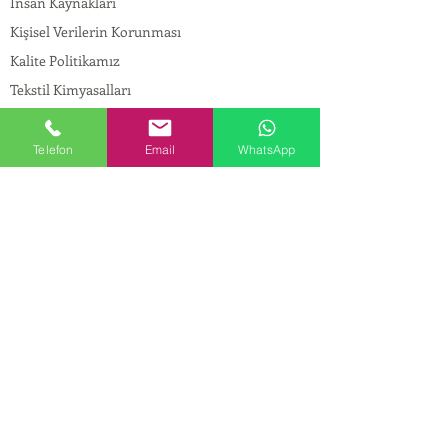
İnsan Kaynakları
Kişisel Verilerin Korunması
Kalite Politikamız
Tekstil Kimyasalları
Yapı Kimyasalları
İlaç Kimyasalları
Telefon
Email
WhatsApp
© Copyright
İLETİŞİM
Adres:
Maslak Mah. Hadımkoruyolu Cad. No:2 ,
34398
Sarıyer-İstanbul
Tel:
0212 924 18 58
Fax:
0212 999 97 88
Mobil:
0554 149 54 20
E-mail:
info@birpakimya.com.tr
© 2022 Birpak Kimya İth. İhr. San ve Tic. Ltd.