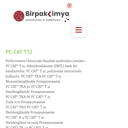
®
PC CAT T12
Performance Chemicals Handels tarafından üretilen
PC CAT® T 12, dibutiltindilaurat (DBTL) bazlı bir
katalizördür. PC CAT® T 12, poliüretan üretiminde
kullanılır. PC CAT® TKA PC CAT® T 12
Monoetilenglikolde Potasyumasetat
PC CAT® TKA 30 PC CAT® T 12
Dietilenglikolde Potasyumasetat
PC CAT® TKA-W PC CAT® T 12
Suda %70 Potasyumasetat
PC CAT® TKO PC CAT® T 12
Dietilenglikolde Potasyumasetat
PC CAT® K 4 PC CAT® T 12
Dietilenglikol ve suda Potasyumasetat
PC CAT® TK 40 PC CAT® T 12