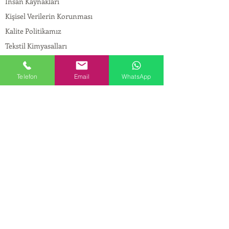
İnsan Kaynakları
Kişisel Verilerin Korunması
Kalite Politikamız
Tekstil Kimyasalları
Yapı Kimyasalları
İlaç Kimyasalları
Telefon
Email
WhatsApp
© Copyright
İLETİŞİM
Adres:
Maslak Mah. Hadımkoruyolu Cad. No:2 ,
34398
Sarıyer-İstanbul
Tel:
0212 924 18 58
Fax:
0212 999 97 88
Mobil:
0554 149 54 20
E-mail:
info@birpakimya.com.tr
© 2022 Birpak Kimya İth. İhr. San ve Tic. Ltd.