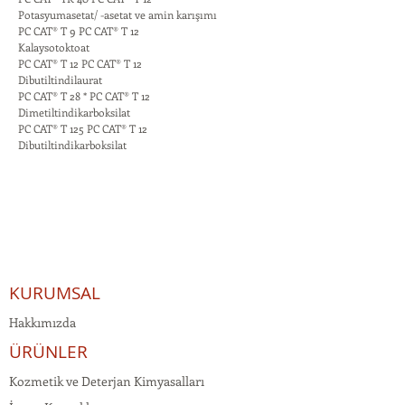
Potasyumasetat/ -asetat ve amin karışımı
PC CAT® T 9 PC CAT® T 12
Kalaysotoktoat
PC CAT® T 12 PC CAT® T 12
Dibutiltindilaurat
PC CAT® T 28 * PC CAT® T 12
Dimetiltindikarboksilat
PC CAT® T 125 PC CAT® T 12
Dibutiltindikarboksilat
KURUMSAL
Hakkımızda
ÜRÜNLER
Kozmetik ve Deterjan Kimyasalları