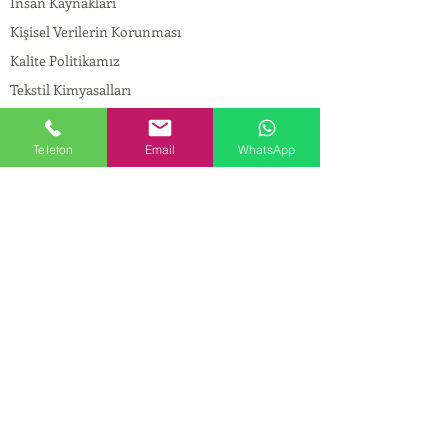
İnsan Kaynakları
Kişisel Verilerin Korunması
Kalite Politikamız
Tekstil Kimyasalları
Yapı Kimyasalları
İlaç Kimyasalları
Telefon
Email
WhatsApp
© Copyright
İLETİŞİM
Adres:
Maslak Mah. Hadımkoruyolu Cad. No:2 ,
34398
Sarıyer-İstanbul
Tel:
0212 924 18 58
Fax:
0212 999 97 88
Mobil:
0554 149 54 20
E-mail:
info@birpakimya.com.tr
© 2022 Birpak Kimya İth. İhr. San ve Tic. Ltd.