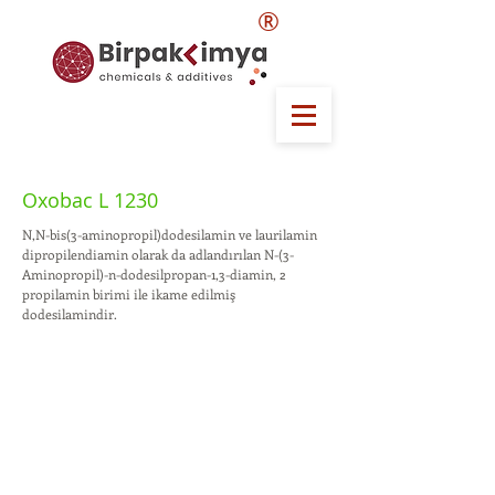
®
Oxobac L 1230
N,N-bis(3-aminopropil)dodesilamin ve laurilamin
dipropilendiamin olarak da adlandırılan N-(3-
Aminopropil)-n-dodesilpropan-1,3-diamin, 2
propilamin birimi ile ikame edilmiş
dodesilamindir.