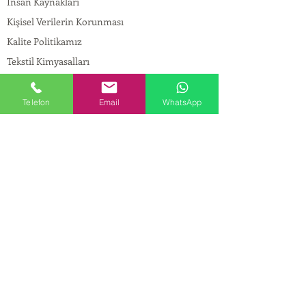
İnsan Kaynakları
Kişisel Verilerin Korunması
Kalite Politikamız
Tekstil Kimyasalları
Yapı Kimyasalları
İlaç Kimyasalları
Telefon
Email
WhatsApp
© Copyright
İLETİŞİM
Adres:
Maslak Mah. Hadımkoruyolu Cad. No:2 ,
34398
Sarıyer-İstanbul
Tel:
0212 924 18 58
Fax:
0212 999 97 88
Mobil:
0554 149 54 20
E-mail:
info@birpakimya.com.tr
© 2022 Birpak Kimya İth. İhr. San ve Tic. Ltd.