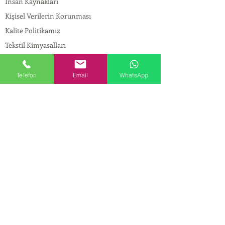
İnsan Kaynakları
Kişisel Verilerin Korunması
Kalite Politikamız
Tekstil Kimyasalları
Yapı Kimyasalları
İlaç Kimyasalları
Telefon
Email
WhatsApp
© Copyright
İLETİŞİM
Adres:
Maslak Mah. Hadımkoruyolu Cad. No:2 ,
34398
Sarıyer-İstanbul
Tel:
0212 924 18 58
Fax:
0212 999 97 88
Mobil:
0554 149 54 20
E-mail:
info@birpakimya.com.tr
© 2022 Birpak Kimya İth. İhr. San ve Tic. Ltd.