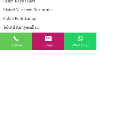
İnsan Kaynakları
Kişisel Verilerin Korunması
Kalite Politikamız
Tekstil Kimyasalları
Yapı Kimyasalları
İlaç Kimyasalları
Telefon
Email
WhatsApp
© Copyright
İLETİŞİM
Adres:
Maslak Mah. Hadımkoruyolu Cad. No:2 ,
34398
Sarıyer-İstanbul
Tel:
0212 924 18 58
Fax:
0212 999 97 88
Mobil:
0554 149 54 20
E-mail:
info@birpakimya.com.tr
© 2022 Birpak Kimya İth. İhr. San ve Tic. Ltd.