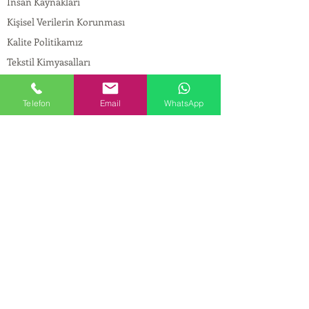
İnsan Kaynakları
Kişisel Verilerin Korunması
Kalite Politikamız
Tekstil Kimyasalları
Yapı Kimyasalları
İlaç Kimyasalları
Telefon
Email
WhatsApp
© Copyright
İLETİŞİM
Adres:
Maslak Mah. Hadımkoruyolu Cad. No:2 ,
34398
Sarıyer-İstanbul
Tel:
0212 924 18 58
Fax:
0212 999 97 88
Mobil:
0554 149 54 20
E-mail:
info@birpakimya.com.tr
© 2022 Birpak Kimya İth. İhr. San ve Tic. Ltd.