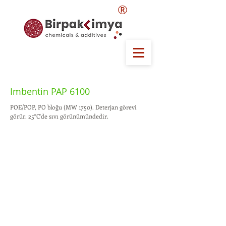
®
Imbentin PAP 6100
POE/POP, PO bloğu (MW 1750). Deterjan görevi
görür. 25°C'de sıvı görünümündedir.