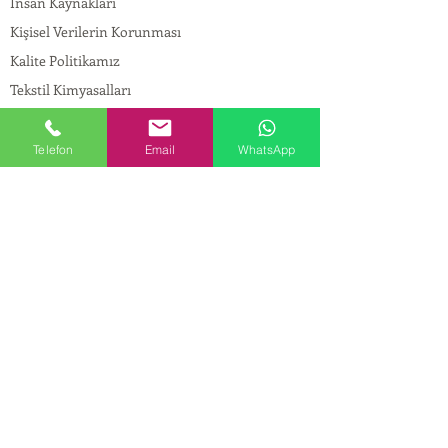
İnsan Kaynakları
Kişisel Verilerin Korunması
Kalite Politikamız
Tekstil Kimyasalları
Yapı Kimyasalları
İlaç Kimyasalları
Telefon
Email
WhatsApp
© Copyright
İLETİŞİM
Adres:
Maslak Mah. Hadımkoruyolu Cad. No:2 ,
34398
Sarıyer-İstanbul
Tel:
0212 924 18 58
Fax:
0212 999 97 88
Mobil:
0554 149 54 20
E-mail:
info@birpakimya.com.tr
© 2022 Birpak Kimya İth. İhr. San ve Tic. Ltd.