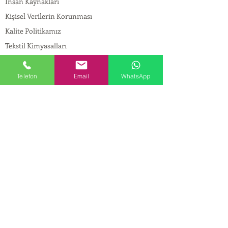
İnsan Kaynakları
Kişisel Verilerin Korunması
Kalite Politikamız
Tekstil Kimyasalları
Yapı Kimyasalları
İlaç Kimyasalları
Telefon
Email
WhatsApp
© Copyright
İLETİŞİM
Adres:
Maslak Mah. Hadımkoruyolu Cad. No:2 ,
34398
Sarıyer-İstanbul
Tel:
0212 924 18 58
Fax:
0212 999 97 88
Mobil:
0554 149 54 20
E-mail:
info@birpakimya.com.tr
© 2022 Birpak Kimya İth. İhr. San ve Tic. Ltd.