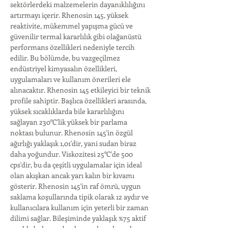
sektörlerdeki malzemelerin dayanıklılığını 
artırmayı içerir. Rhenosin 145, yüksek 
reaktivite, mükemmel yapışma gücü ve 
güvenilir termal kararlılık gibi olağanüstü 
performans özellikleri nedeniyle tercih 
edilir. Bu bölümde, bu vazgeçilmez 
endüstriyel kimyasalın özellikleri, 
uygulamaları ve kullanım önerileri ele 
alınacaktır. Rhenosin 145 etkileyici bir teknik 
profile sahiptir. Başlıca özellikleri arasında, 
yüksek sıcaklıklarda bile kararlılığını 
sağlayan 230°C'lik yüksek bir parlama 
noktası bulunur. Rhenosin 145'in özgül 
ağırlığı yaklaşık 1,01'dir, yani sudan biraz 
daha yoğundur. Viskozitesi 25°C'de 500 
cps'dir, bu da çeşitli uygulamalar için ideal 
olan akışkan ancak yarı kalın bir kıvamı 
gösterir. Rhenosin 145'in raf ömrü, uygun 
saklama koşullarında tipik olarak 12 aydır ve 
kullanıcılara kullanım için yeterli bir zaman 
dilimi sağlar. Bileşiminde yaklaşık %75 aktif 