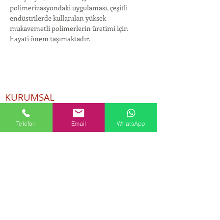
polimerizasyondaki uygulaması, çeşitli 
endüstrilerde kullanılan yüksek 
mukavemetli polimerlerin üretimi için 
hayati önem taşımaktadır.
KURUMSAL
Hakkımızda
Telefon
Email
WhatsApp
ÜRÜNLER
Kozmetik ve Deterjan Kimyasalları
İnsan Kaynakları
Kişisel Verilerin Korunması
Kalite Politikamız
Tekstil Kimyasalları
Yapı Kimyasalları