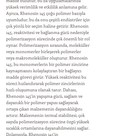
madde bulunur, bu da uygulamalarında 
yüksek verimlilik ve etkililik anlamına gelir. 
Ayrıca, Rhenosin 145 çoğu polimer bazıyla 
uyumludur, bu da onu çeşitli endüstriler için 
çok yönlü bir seçim haline getirir. Rhenosin 
145, reaktivitesi ve bağlanma gücü nedeniyle 
polimerizasyon sürecinde çok önemli bir rol 
oynar. Polimerizasyon sırasında, moleküller 
veya monomerler birleşerek polimerler 
veya makromoleküller oluşturur. Rhenosin 
145, bu monomerlerin bir polimer zincirine 
kaynaşmasını kolaylaştıran bir bağlayıcı 
madde görevi görür. Yüksek reaktivitesi bu 
süreci hızlandırarak polimer zincirlerinin 
hızlı oluşumuna olanak tanır. Dahası, 
Rhenosin 145'in yapışma gücü, sağlam ve 
dayanıklı bir polimer yapısı sağlayarak 
ortaya çıkan malzemenin dayanıklılığını 
artırır. Malzemenin termal stabilitesi, çok 
sayıda polimerizasyon sürecine özgü yüksek 
sıcaklık ortamlarına dayanabilmesini sağlar. 
Dolayısıyla, Rhenosin 145'in 