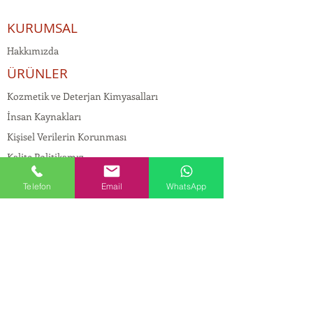
KURUMSAL
Hakkımızda
ÜRÜNLER
Kozmetik ve Deterjan Kimyasalları
İnsan Kaynakları
Kişisel Verilerin Korunması
Kalite Politikamız
Tekstil Kimyasalları
Telefon
Email
WhatsApp
Yapı Kimyasalları
İlaç Kimyasalları
© Copyright
İLETİŞİM
Adres:
Maslak Mah. Hadımkoruyolu Cad. No:2 ,
34398