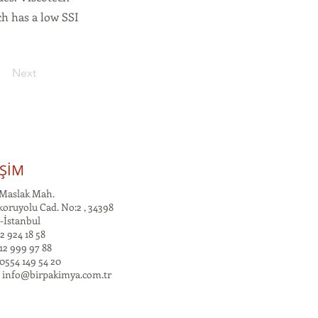
ch has a low SSI
Next
İŞİM
Maslak Mah.
oruyolu Cad. No:2 , 34398
-İstanbul
2 924 18 58
12 999 97 88
0554 149 54 20
:
info@birpakimya.com.tr