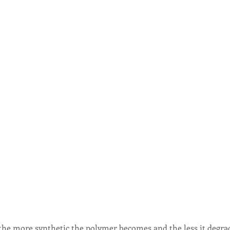
the more synthetic the polymer becomes and the less it degra