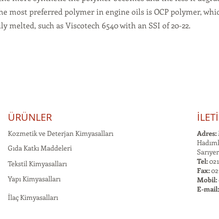
the most preferred polymer in engine oils is OCP polymer, whi
ily melted, such as Viscotech 6540 with an SSI of 20-22.
ÜRÜNLER
İLET
Kozmetik ve Deterjan Kimyasalları
Adres:
Hadımk
Gıda Katkı Maddeleri
Sarıyer
Tel:
021
Tekstil Kimyasalları
Fax:
02
Yapı Kimyasalları
Mobil:
E-mail
İlaç Kimyasalları