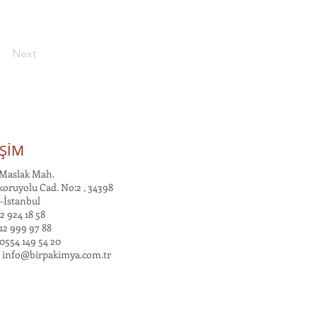
Next
İŞİM
Maslak Mah.
oruyolu Cad. No:2 , 34398
-İstanbul
2 924 18 58
12 999 97 88
0554 149 54 20
:
info@birpakimya.com.tr