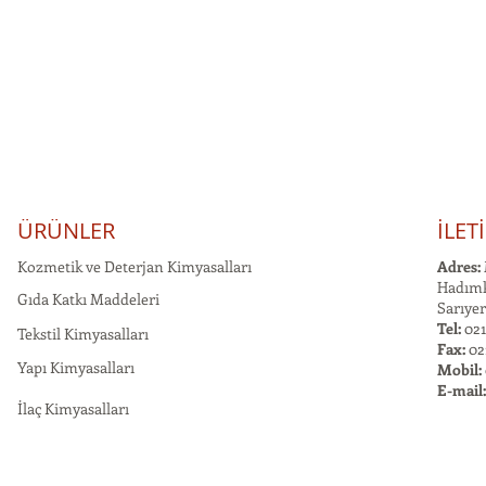
ÜRÜNLER
İLET
Kozmetik ve Deterjan Kimyasalları
Adres:
Hadımk
Gıda Katkı Maddeleri
Sarıyer
Tel:
021
Tekstil Kimyasalları
Fax:
02
Yapı Kimyasalları
Mobil:
E-mail
İlaç Kimyasalları