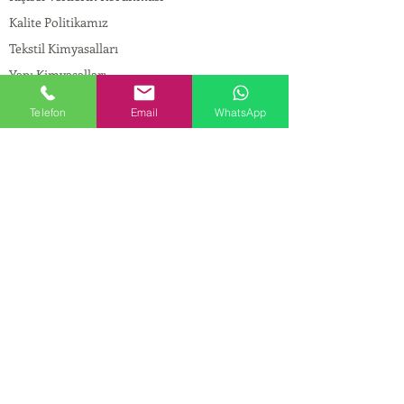
Kalite Politikamız
Tekstil Kimyasalları
Yapı Kimyasalları
İlaç Kimyasalları
Telefon
Email
WhatsApp
© Copyright
İLETİŞİM
Adres:
Maslak Mah. Hadımkoruyolu Cad. No:2 ,
34398
Sarıyer-İstanbul
Tel:
0212 924 18 58
Fax:
0212 999 97 88
Mobil:
0554 149 54 20
E-mail:
info@birpakimya.com.tr
© 2022 Birpak Kimya İth. İhr. San ve Tic. Ltd.
Şti. Tüm hakları saklıdır. | Yasal Uyarı