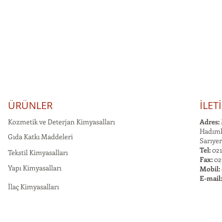
ÜRÜNLER
İLET
Kozmetik ve Deterjan Kimyasalları
Adres:
Hadımk
Gıda Katkı Maddeleri
Sarıyer
Tel:
021
Tekstil Kimyasalları
Fax:
02
Yapı Kimyasalları
Mobil:
E-mail
İlaç Kimyasalları