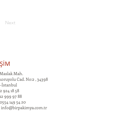
Next
İŞİM
Maslak Mah.
oruyolu Cad. No:2 , 34398
-İstanbul
2 924 18 58
12 999 97 88
0554 149 54 20
:
info@birpakimya.com.tr