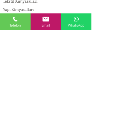
Tekstil Kimyasalları
Yapı Kimyasalları
İlaç Kimyasalları
Telefon
Email
WhatsApp
© Copyright
İLETİŞİM
Adres:
Maslak Mah. Hadımkoruyolu Cad. No:2 ,
34398
Sarıyer-İstanbul
Tel:
0212 924 18 58
Fax:
0212 999 97 88
Mobil:
0554 149 54 20
E-mail:
info@birpakimya.com.tr
© 2022 Birpak Kimya İth. İhr. San ve Tic. Ltd.
Şti. Tüm hakları saklıdır. | Yasal Uyarı