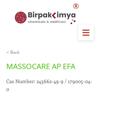
®
< Back
MASSOCARE AP EFA
Cas Number:
243662-49-9
/
179005-04-
0