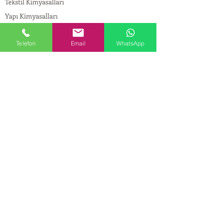
Tekstil Kimyasalları
Yapı Kimyasalları
İlaç Kimyasalları
Telefon
Email
WhatsApp
© Copyright
İLETİŞİM
Adres:
Maslak Mah. Hadımkoruyolu Cad. No:2 ,
34398
Sarıyer-İstanbul
Tel:
0212 924 18 58
Fax:
0212 999 97 88
Mobil:
0554 149 54 20
E-mail:
info@birpakimya.com.tr
© 2022 Birpak Kimya İth. İhr. San ve Tic. Ltd.
Şti. Tüm hakları saklıdır. | Yasal Uyarı