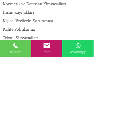
Kozmetik ve Deterjan Kimyasalları
İnsan Kaynakları
Kişisel Verilerin Korunması
Kalite Politikamız
Tekstil Kimyasalları
Yapı Kimyasalları
Telefon
Email
WhatsApp
İlaç Kimyasalları
© Copyright
İLETİŞİM
Adres:
Maslak Mah. Hadımkoruyolu Cad. No:2 ,
34398
Sarıyer-İstanbul
Tel:
0212 924 18 58
Fax:
0212 999 97 88
Mobil:
0554 149 54 20
E-mail:
info@birpakimya.com.tr