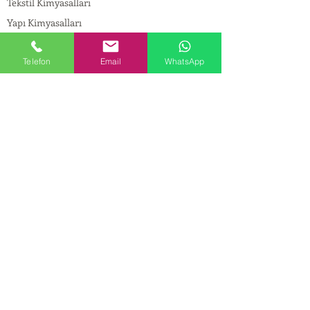
Tekstil Kimyasalları
Yapı Kimyasalları
İlaç Kimyasalları
Telefon
Email
WhatsApp
© Copyright
İLETİŞİM
Adres:
Maslak Mah. Hadımkoruyolu Cad. No:2 ,
34398
Sarıyer-İstanbul
Tel:
0212 924 18 58
Fax:
0212 999 97 88
Mobil:
0554 149 54 20
E-mail:
info@birpakimya.com.tr
© 2022 Birpak Kimya İth. İhr. San ve Tic. Ltd.
Şti. Tüm hakları saklıdır. | Yasal Uyarı