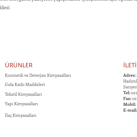
ddesi
ÜRÜNLER
İLET
Kozmetik ve Deterjan Kimyasalları
Adres:
Hadımk
Gıda Katkı Maddeleri
Sarıyer
Tel:
021
Tekstil Kimyasalları
Fax:
02
Yapı Kimyasalları
Mobil:
E-mail
İlaç Kimyasalları