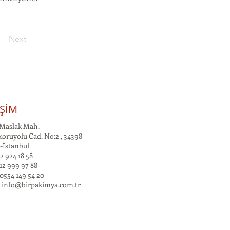
Next
İŞİM
Maslak Mah.
oruyolu Cad. No:2 , 34398
-İstanbul
2 924 18 58
12 999 97 88
0554 149 54 20
:
info@birpakimya.com.tr