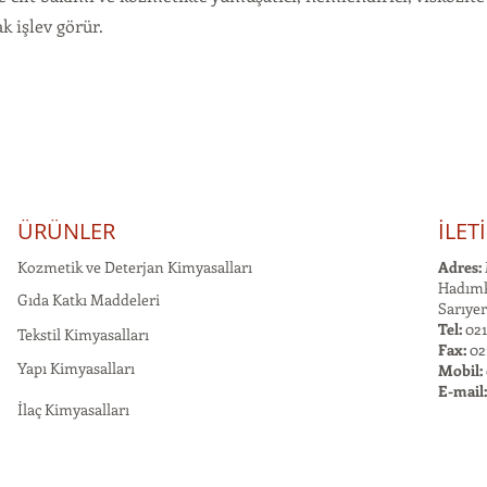
ak işlev görür.
ÜRÜNLER
İLET
Kozmetik ve Deterjan Kimyasalları
Adres:
Hadımk
Gıda Katkı Maddeleri
Sarıyer
Tel:
021
Tekstil Kimyasalları
Fax:
02
Yapı Kimyasalları
Mobil:
E-mail
İlaç Kimyasalları