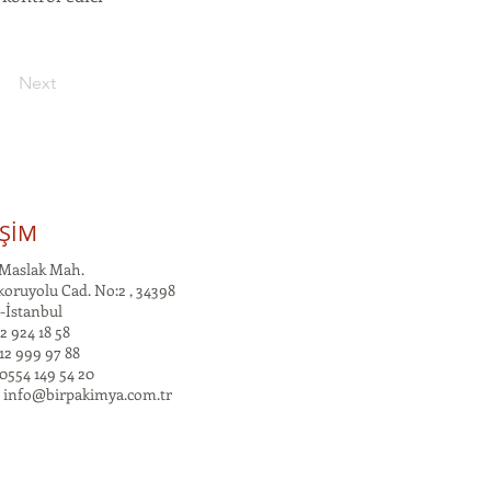
Next
İŞİM
Maslak Mah.
oruyolu Cad. No:2 , 34398
-İstanbul
2 924 18 58
12 999 97 88
0554 149 54 20
:
info@birpakimya.com.tr