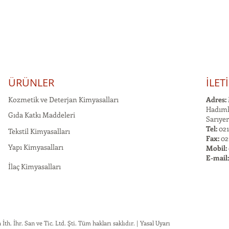
ÜRÜNLER
İLET
Kozmetik ve Deterjan Kimyasalları
Adres:
Hadımk
Gıda Katkı Maddeleri
Sarıyer
Tel:
021
Tekstil Kimyasalları
Fax:
02
Yapı Kimyasalları
Mobil:
E-mail
İlaç Kimyasalları
h. İhr. San ve Tic. Ltd. Şti. Tüm hakları saklıdır. | Yasal Uyarı