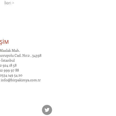
İleri >
İŞİM
Maslak Mah.
oruyolu Cad. No:2 , 34398
-İstanbul
2 924 18 58
12 999 97 88
0554 149 54 20
:
info@birpakimya.com.tr