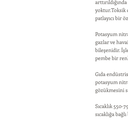
arttırıldığında
yoktur.Toksik d
patlayıcı bir öz
Potasyum nitra
gazlar ve havai
bileşenidir. İ
pembe bir ren
Gıda endüstris
potasyum nitra
gözükmesini s
Sıcaklık 550-7
sıcaklığa bağlı