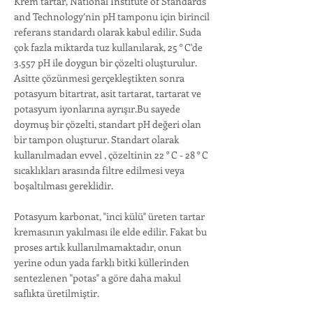
Krem tartar, National Institute of Standards
and Technology’nin pH tamponu için birincil
referans standardı olarak kabul edilir. Suda
çok fazla miktarda tuz kullanılarak, 25 ° C'de
3.557 pH ile doygun bir çözelti oluşturulur.
Asitte çözünmesi gerçekleştikten sonra
potasyum bitartrat, asit tartarat, tartarat ve
potasyum iyonlarına ayrışır.Bu sayede
doymuş bir çözelti, standart pH değeri olan
bir tampon oluşturur. Standart olarak
kullanılmadan evvel , çözeltinin 22 ° C - 28 ° C
sıcaklıkları arasında filtre edilmesi veya
boşaltılması gereklidir.
Potasyum karbonat, "inci külü" üreten tartar
kremasının yakılması ile elde edilir. Fakat bu
proses artık kullanılmamaktadır, onun
yerine odun yada farklı bitki küllerinden
sentezlenen "potas" a göre daha makul
saflıkta üretilmiştir.