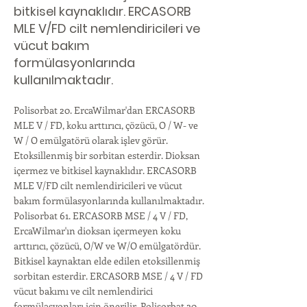
bitkisel kaynaklıdır. ERCASORB
MLE V/FD cilt nemlendiricileri ve
vücut bakım
formülasyonlarında
kullanılmaktadır.
Polisorbat 20. ErcaWilmar'dan ERCASORB
MLE V / FD, koku arttırıcı, çözücü, O / W- ve
W / O emülgatörü olarak işlev görür.
Etoksillenmiş bir sorbitan esterdir. Dioksan
içermez ve bitkisel kaynaklıdır. ERCASORB
MLE V/FD cilt nemlendiricileri ve vücut
bakım formülasyonlarında kullanılmaktadır.
Polisorbat 61. ERCASORB MSE / 4 V / FD,
ErcaWilmar'ın dioksan içermeyen koku
arttırıcı, çözücü, O/W ve W/O emülgatördür.
Bitkisel kaynaktan elde edilen etoksillenmiş
sorbitan esterdir. ERCASORB MSE / 4 V / FD
vücut bakımı ve cilt nemlendirici
formülasyonları için önerilir. Polisorbat 20,