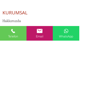
KURUMSAL
Hakkımızda
ÜRÜNLER
Telefon
Email
WhatsApp
Kozmetik ve Deterjan Kimyasalları
İnsan Kaynakları
Kişisel Verilerin Korunması
Kalite Politikamız
Tekstil Kimyasalları
Yapı Kimyasalları
İlaç Kimyasalları
© Copyright
İLETİŞİM
Adres:
Maslak Mah. Hadımkoruyolu Cad. No:2 ,