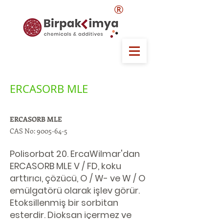
®
ERCASORB MLE
ERCASORB MLE
CAS No:
9005-64-5
Polisorbat 20. ErcaWilmar'dan
ERCASORB MLE V / FD, koku
arttırıcı, çözücü, O / W- ve W / O
emülgatörü olarak işlev görür.
Etoksillenmiş bir sorbitan
esterdir. Dioksan içermez ve