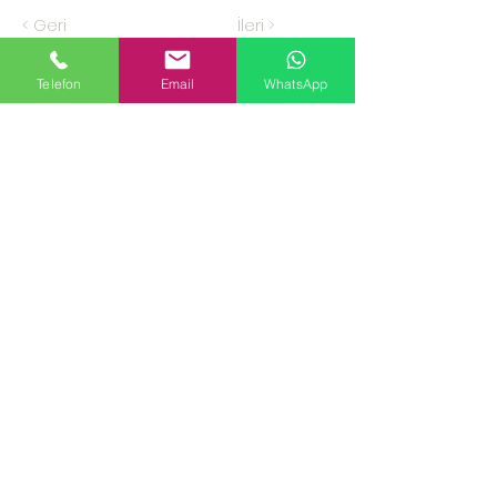
< Geri
İleri >
Telefon
Email
WhatsApp
KURUMSAL
Hakkımızda
ÜRÜNLER
Kozmetik ve Deterjan Kimyasalları
İnsan Kaynakları
Kişisel Verilerin Korunması
Kalite Politikamız
Tekstil Kimyasalları
Yapı Kimyasalları
İlaç Kimyasalları
© Copyright