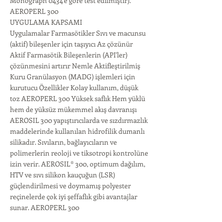
Monograph 0434'e göre test edilmiştir).
AEROPERL 300
UYGULAMA KAPSAMI
Uygulamalar Farmasötikler Sıvı ve macunsu
(aktif) bileşenler için taşıyıcı Az çözünür
Aktif Farmasötik Bileşenlerin (API'ler)
çözünmesini artırır Nemle Aktifleştirilmiş
Kuru Granülasyon (MADG) işlemleri için
kurutucu Özellikler Kolay kullanım, düşük
toz AEROPERL 300 Yüksek saflık Hem yüklü
hem de yüksüz mükemmel akış davranışı
AEROSIL 300 yapıştırıcılarda ve sızdırmazlık
maddelerinde kullanılan hidrofilik dumanlı
silikadır. Sıvıların, bağlayıcıların ve
polimerlerin reoloji ve tiksotropi kontrolüne
izin verir. AEROSIL® 300, optimum dağılım,
HTV ve sıvı silikon kauçuğun (LSR)
güçlendirilmesi ve doymamış polyester
reçinelerde çok iyi şeffaflık gibi avantajlar
sunar. AEROPERL 300