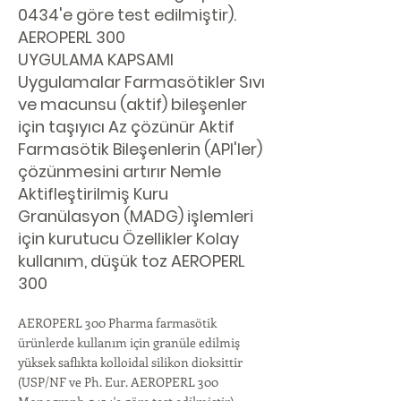
0434'e göre test edilmiştir).
AEROPERL 300
UYGULAMA KAPSAMI
Uygulamalar Farmasötikler Sıvı
ve macunsu (aktif) bileşenler
için taşıyıcı Az çözünür Aktif
Farmasötik Bileşenlerin (API'ler)
çözünmesini artırır Nemle
Aktifleştirilmiş Kuru
Granülasyon (MADG) işlemleri
için kurutucu Özellikler Kolay
kullanım, düşük toz AEROPERL
300
AEROPERL 300 Pharma farmasötik
ürünlerde kullanım için granüle edilmiş
yüksek saflıkta kolloidal silikon dioksittir
(USP/NF ve Ph. Eur. AEROPERL 300