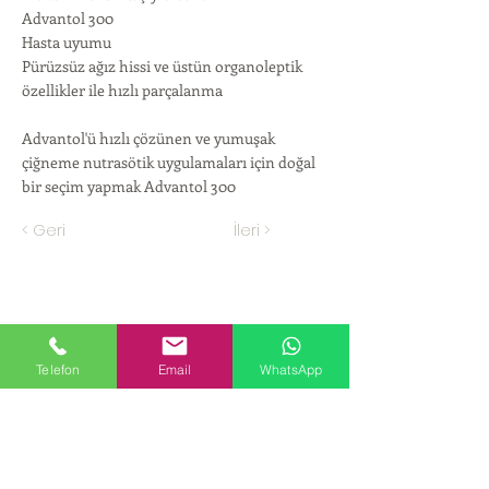
Advantol 300
Hasta uyumu
Pürüzsüz ağız hissi ve üstün organoleptik
özellikler ile hızlı parçalanma
Advantol'ü hızlı çözünen ve yumuşak
çiğneme nutrasötik uygulamaları için doğal
bir seçim yapmak Advantol 300
< Geri
İleri >
KURUMSAL
Telefon
Email
WhatsApp
Hakkımızda
ÜRÜNLER
Kozmetik ve Deterjan Kimyasalları
İnsan Kaynakları